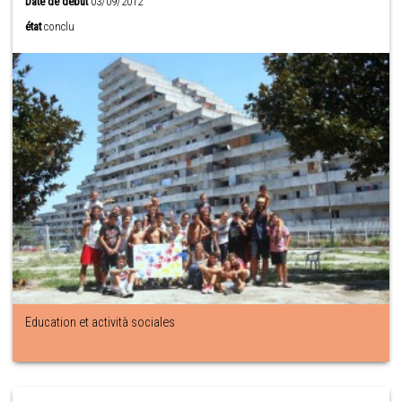
Date de début
03/09/2012
état
conclu
Education et actività sociales