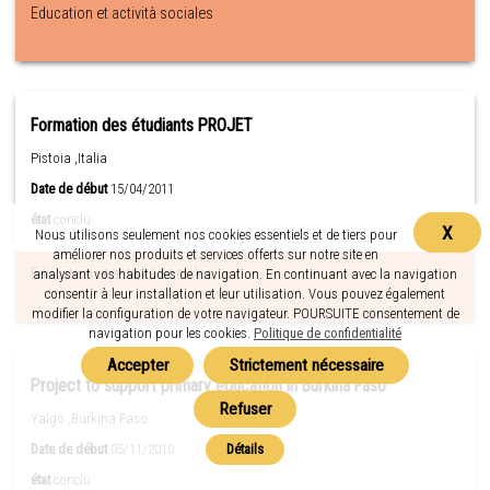
Education et actività sociales
Formation des étudiants PROJET
Pistoia ,Italia
Date de début
15/04/2011
état
conclu
X
Nous utilisons seulement nos cookies essentiels et de tiers pour
améliorer nos produits et services offerts sur notre site en
Education et actività sociales
analysant vos habitudes de navigation. En continuant avec la navigation
consentir à leur installation et leur utilisation. Vous pouvez également
modifier la configuration de votre navigateur. POURSUITE consentement de
navigation pour les cookies.
Politique de confidentialité
Project to support primary education in Burkina Faso
Yalgo ,Burkina Faso
Date de début
05/11/2010
état
conclu