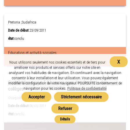
Pretoria ,Sudafrica
Date de début
23/09/2011
état
conclu
Education et actività sociales
X
Nous utilisons seulement nos cookies essentiels et de tiers pour
améliorer nos produits et services offerts sur notre site en
analysant vos habitudes de navigation. En continuant avec la navigation
consentir à leur installation et leur utilisation. Vous pouvez également
Contribution pour n ° 4 bourses pour des étudiants des
modifier la configuration de votre navigateur. POURSUITE consentement de
collèges
navigation pour les cookies.
Politique de confidentialité
Ouagadougou ,Burkina Faso
Date de début
06/05/2011
état
conclu