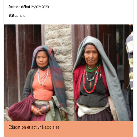
Date de début
26/02/2020
état
conclu
Education et actività sociales