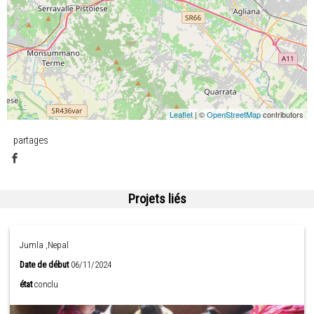
Leaflet
| ©
OpenStreetMap
contributors
partages
Projets liés
Jumla ,Nepal
Date de début
06/11/2024
état
conclu