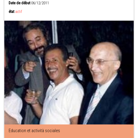
Date de début
06/12/2011
état
actif
Education et actività sociales