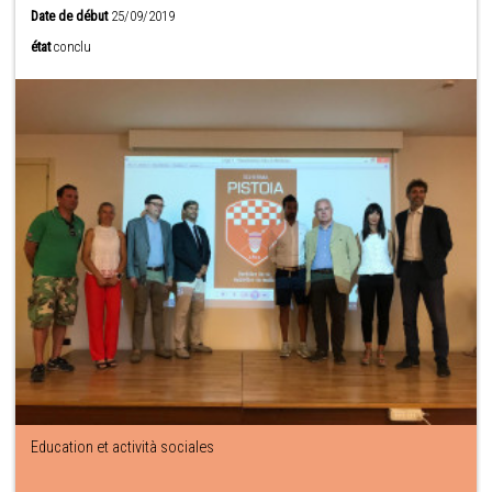
Date de début
25/09/2019
état
conclu
Education et actività sociales