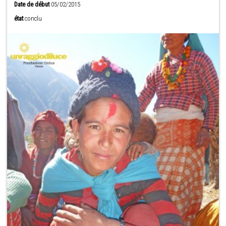
Date de début
05/02/2015
état
conclu