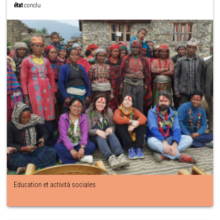
état
conclu
Education et actività sociales