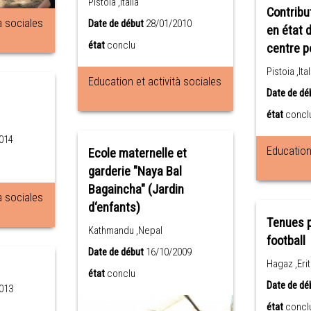
Pistoia ,Italia
Contribu
à sociales
Date de début
28/01/2010
en état 
état
conclu
centre p
Pistoia ,Ital
Education et actività sociales
Date de dé
état
concl
014
Education 
Ecole maternelle et
garderie "Naya Bal
Bagaincha" (Jardin
à sociales
d‘enfants)
Tenues p
Kathmandu ,Nepal
football
Date de début
16/10/2009
Hagaz ,Eri
état
conclu
Date de dé
013
état
concl