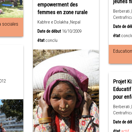
jeunes fi
empowerment des
Berberati 
femmes en zone rurale
Centrafric
Kabhre e Dolakha ,Nepal
à sociales
Date de dé
Date de début
16/10/2009
état
concl
état
conclu
Education 
012
Projet Ki
Educatif
pour enf
Berberati 
Centrafric
Date de dé
état
actif