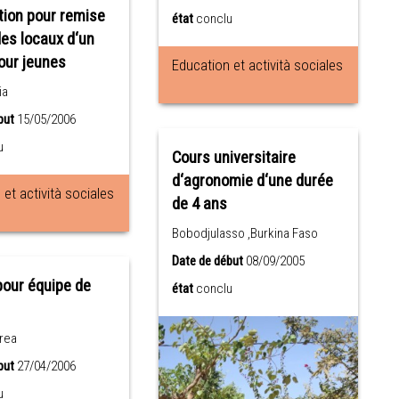
tion pour remise
état
conclu
des locaux d‘un
our jeunes
Education et actività sociales
ia
but
15/05/2006
u
Cours universitaire
d‘agronomie d‘une durée
et actività sociales
de 4 ans
Bobodjulasso ,Burkina Faso
Date de début
08/09/2005
our équipe de
état
conclu
trea
but
27/04/2006
u