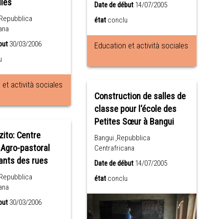
lles
Date de début
14/07/2005
,Repubblica
état
conclu
ana
but
30/03/2006
Education et actività sociales
u
et actività sociales
Construction de salles de
classe pour l‘école des
Petites Sœur à Bangui
zito: Centre
Bangui ,Repubblica
 Agro-pastoral
Centrafricana
ants des rues
Date de début
14/07/2005
,Repubblica
état
conclu
ana
but
30/03/2006