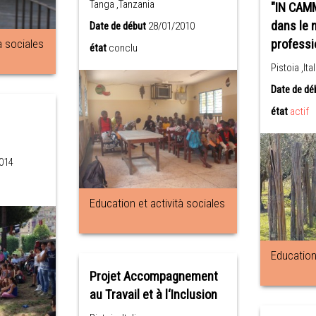
Tanga ,Tanzania
"IN CAMM
dans le
Date de début
28/01/2010
à sociales
profess
état
conclu
Pistoia ,Ital
Date de dé
état
actif
014
Education et actività sociales
Education 
Projet Accompagnement
au Travail et à l‘Inclusion