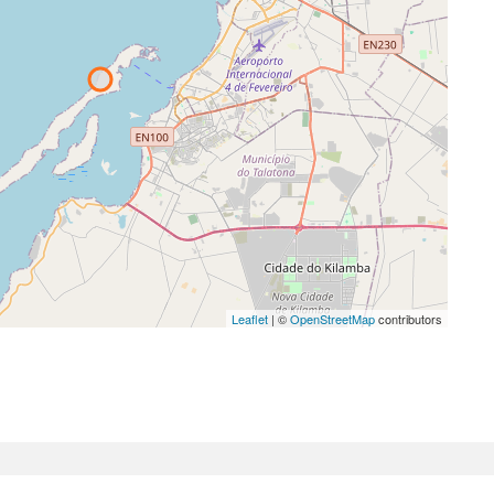
Leaflet
| ©
OpenStreetMap
contributors