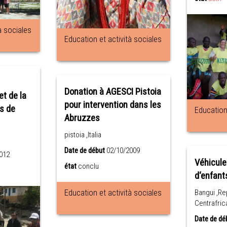
à sociales
Education et actività sociales
Donation à AGESCI Pistoia
et de la
pour intervention dans les
s de
Education 
Abruzzes
pistoia ,Italia
Date de début
02/10/2009
012
Véhicule
état
conclu
d‘enfant
Education et actività sociales
Bangui ,Re
Centrafric
Date de dé