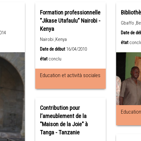
Formation professionnelle
Biblioth
"Jikase Utafaulu" Nairobi -
Gbaffo ,Be
Kenya
014
Date de dé
Nairobi ,Kenya
état
concl
Date de début
16/04/2010
état
conclu
Education et actività sociales
Contribution pour
Education 
l‘ameublement de la
"Maison de la Joie" à
Tanga - Tanzanie