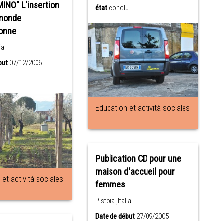
INO" L‘insertion
état
conclu
 monde
ionne
ia
but
07/12/2006
Education et actività sociales
Publication CD pour une
maison d‘accueil pour
et actività sociales
femmes
Pistoia ,Italia
Date de début
27/09/2005