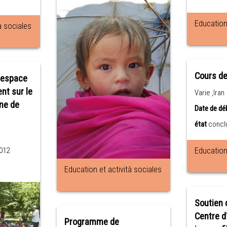
Education 
à sociales
Cours de
n espace
nt sur le
Varie ,Iran
one de
Date de dé
état
concl
Education 
012
Education et actività sociales
Soutien 
Centre d
Programme de