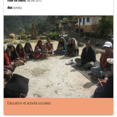
Date de début
26/04/2012
état
conclu
Education et actività sociales