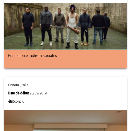
Education et actività sociales
Pistoia ,Italia
Date de début
25/09/2019
état
conclu