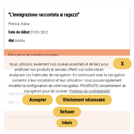
"L‘immigrazione raccontata ai ragazzi"
Pistoia ,Italia
Date de début
27/01/2012
état
conclu
Education et actività sociales
X
Nous utilisons seulement nos cookies essentiels et de tiers pour
améliorer nos produits et services offerts sur notre site en
analysant vos habitudes de navigation. En continuant avec la navigation
consentir à leur installation et leur utilisation. Vous pouvez également
Bangui (RCA) e Ouagodogou (Burkina Faso) ,Repubblica Centrafricana
modifier la configuration de votre navigateur. POURSUITE consentement de
navigation pour les cookies.
Politique de confidentialité
Date de début
26/01/2012
état
conclu
Education et actività sociales