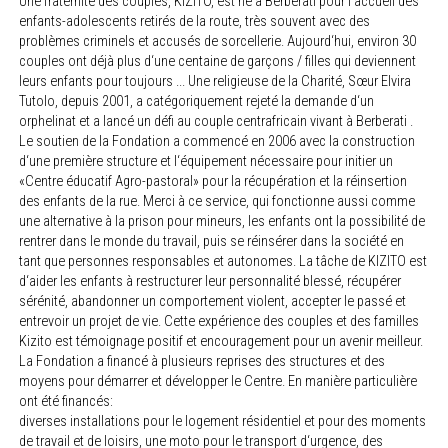
Une fraternité des couples, KIZITO, est né à Berberati pour l‘accueil des
enfants-adolescents retirés de la route, très souvent avec des
problèmes criminels et accusés de sorcellerie. Aujourd‘hui, environ 30
couples ont déjà plus d‘une centaine de garçons / filles qui deviennent
leurs enfants pour toujours ... Une religieuse de la Charité, Sœur Elvira
Tutolo, depuis 2001, a catégoriquement rejeté la demande d‘un
orphelinat et a lancé un défi au couple centrafricain vivant à Berberati .
Le soutien de la Fondation a commencé en 2006 avec la construction
d‘une première structure et l‘équipement nécessaire pour initier un
«Centre éducatif Agro-pastoral» pour la récupération et la réinsertion
des enfants de la rue. Merci à ce service, qui fonctionne aussi comme
une alternative à la prison pour mineurs, les enfants ont la possibilité de
rentrer dans le monde du travail, puis se réinsérer dans la société en
tant que personnes responsables et autonomes. La tâche de KIZITO est
d‘aider les enfants à restructurer leur personnalité blessé, récupérer
sérénité, abandonner un comportement violent, accepter le passé et
entrevoir un projet de vie. Cette expérience des couples et des familles
Kizito est témoignage positif et encouragement pour un avenir meilleur.
La Fondation a financé à plusieurs reprises des structures et des
moyens pour démarrer et développer le Centre. En manière particulière
ont été financés:
diverses installations pour le logement résidentiel et pour des moments
de travail et de loisirs, une moto pour le transport d‘urgence, des