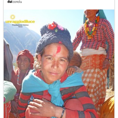
état
conclu