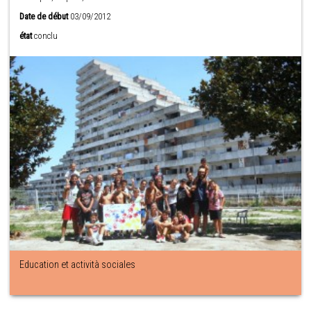
Date de début
03/09/2012
état
conclu
Education et actività sociales