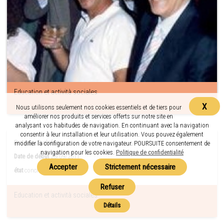
Education et actività sociales
X
Nous utilisons seulement nos cookies essentiels et de tiers pour
améliorer nos produits et services offerts sur notre site en
analysant vos habitudes de navigation. En continuant avec la navigation
consentir à leur installation et leur utilisation. Vous pouvez également
Pretoria ,Sudafrica
modifier la configuration de votre navigateur. POURSUITE consentement de
navigation pour les cookies.
Politique de confidentialité
Date de début
23/09/2011
état
conclu
Education et actività sociales