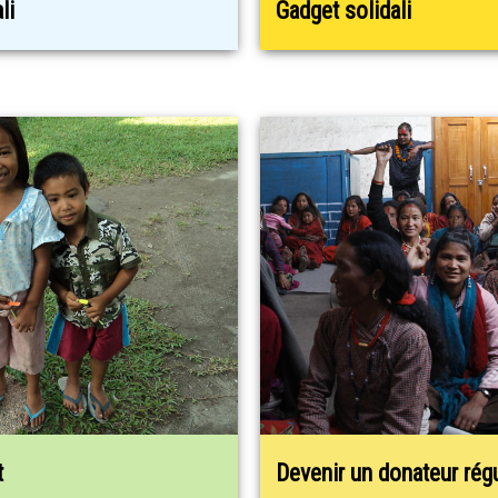
li
Gadget solidali
t
Devenir un donateur régu