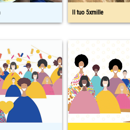
n
Il tuo 5xmille