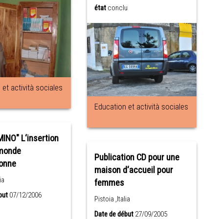
état
conclu
et actività sociales
Education et actività sociales
INO" L‘insertion
 monde
Publication CD pour une
ionne
maison d‘accueil pour
ia
femmes
but
07/12/2006
Pistoia ,Italia
Date de début
27/09/2005