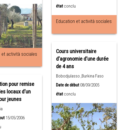
état
conclu
Education et actività sociales
Cours universitaire
et actività sociales
d‘agronomie d‘une durée
de 4 ans
Bobodjulasso ,Burkina Faso
tion pour remise
Date de début
08/09/2005
des locaux d‘un
état
conclu
our jeunes
ia
but
15/05/2006
u