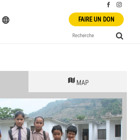
FAIRE UN DON
MAP
+
-