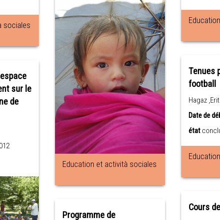
Education 
à sociales
Tenues p
n espace
football
nt sur le
Hagaz ,Eri
one de
Date de dé
état
concl
012
Education 
Education et actività sociales
Cours de
Programme de