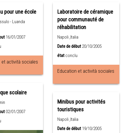
u pour une école
Laboratoire de céramique
pour communauté de
ussulo - Luanda
réhabilitation
but
16/01/2007
Napoli ,Italia
u
Date de début
20/10/2005
état
conclu
et actività sociales
Education et actività sociales
èque scolaire
Minibus pour activités
nin
touristiques
but
02/01/2007
Napoli ,Italia
u
Date de début
19/10/2005