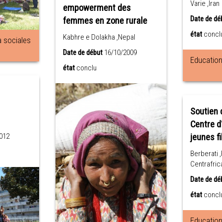
Varie ,Iran
empowerment des
Date de dé
femmes en zone rurale
état
concl
Kabhre e Dolakha ,Nepal
à sociales
Date de début
16/10/2009
Education 
état
conclu
Soutien 
Centre d
012
jeunes fi
Berberati 
Centrafric
Date de dé
état
concl
Education 