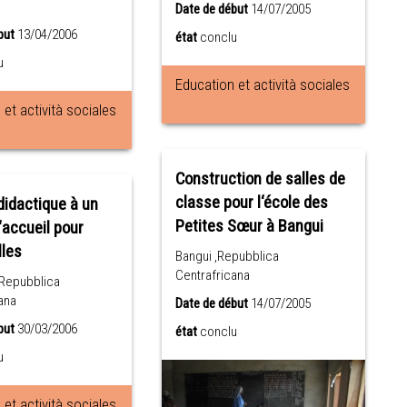
Date de début
14/07/2005
but
13/04/2006
état
conclu
u
Education et actività sociales
et actività sociales
Construction de salles de
classe pour l‘école des
didactique à un
Petites Sœur à Bangui
‘accueil pour
lles
Bangui ,Repubblica
Centrafricana
,Repubblica
ana
Date de début
14/07/2005
but
30/03/2006
état
conclu
u
et actività sociales