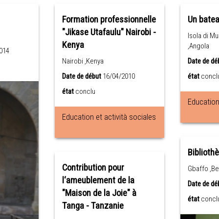
Formation professionnelle
Un batea
"Jikase Utafaulu" Nairobi -
Isola di M
Kenya
,Angola
014
Nairobi ,Kenya
Date de dé
Date de début
16/04/2010
état
concl
état
conclu
Education 
Education et actività sociales
Biblioth
Contribution pour
Gbaffo ,Be
l‘ameublement de la
Date de dé
"Maison de la Joie" à
état
concl
Tanga - Tanzanie