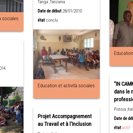
Tanga ,Tanzania
Date de début
28/01/2010
à sociales
état
conclu
Education 
014
"IN CAMM
Education et actività sociales
dans le
profess
Pistoia ,Ital
Projet Accompagnement
Date de dé
au Travail et à l‘Inclusion
état
actif