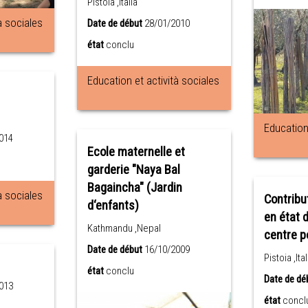
Pistoia ,Italia
à sociales
Date de début
28/01/2010
état
conclu
Education et actività sociales
Education 
014
Ecole maternelle et
garderie "Naya Bal
Bagaincha" (Jardin
à sociales
Contribu
d‘enfants)
en état 
Kathmandu ,Nepal
centre p
Date de début
16/10/2009
Pistoia ,Ital
état
conclu
Date de dé
013
état
concl