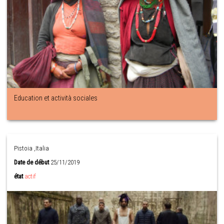
Education et actività sociales
Pistoia ,Italia
Date de début
25/11/2019
état
actif