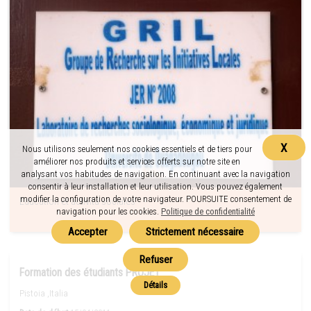
X
Nous utilisons seulement nos cookies essentiels et de tiers pour
améliorer nos produits et services offerts sur notre site en
analysant vos habitudes de navigation. En continuant avec la navigation
consentir à leur installation et leur utilisation. Vous pouvez également
modifier la configuration de votre navigateur. POURSUITE consentement de
Education et actività sociales
navigation pour les cookies.
Politique de confidentialité
Formation des étudiants PROJET
Pistoia ,Italia