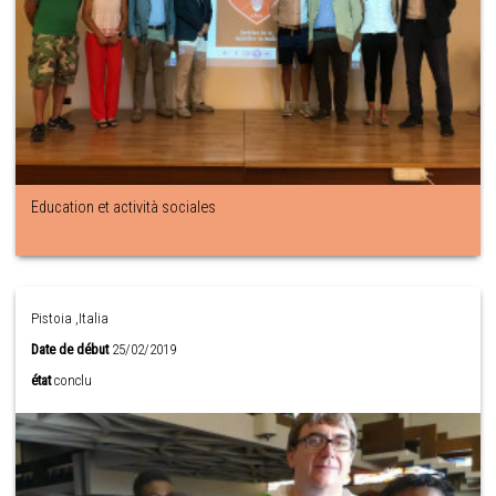
Education et actività sociales
Pistoia ,Italia
Date de début
25/02/2019
état
conclu