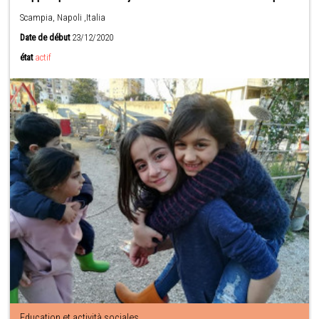
Scampia, Napoli ,Italia
Date de début
23/12/2020
état
actif
Education et actività sociales