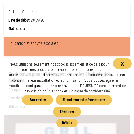
Pretoria ,Sudafrica
Date de début
23/09/2011
état
conclu
Education et actività sociales
X
Nous utilisons seulement nos cookies essentiels et de tiers pour
améliorer nos produits et services offerts sur notre site en
Contribution pour n ° 4 bourses pour des étudiants des
analysant vos habitudes de navigation. En continuant avec la navigation
collèges
consentir à leur installation et leur utilisation. Vous pouvez également
modifier la configuration de votre navigateur. POURSUITE consentement de
Ouagadougou ,Burkina Faso
navigation pour les cookies.
Politique de confidentialité
Date de début
06/05/2011
état
conclu