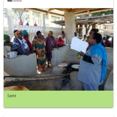
état
conclu
Santé