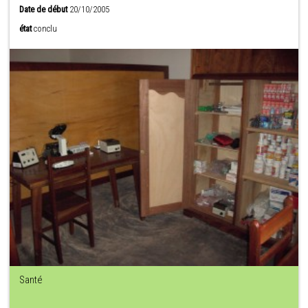
Date de début
20/10/2005
état
conclu
Santé