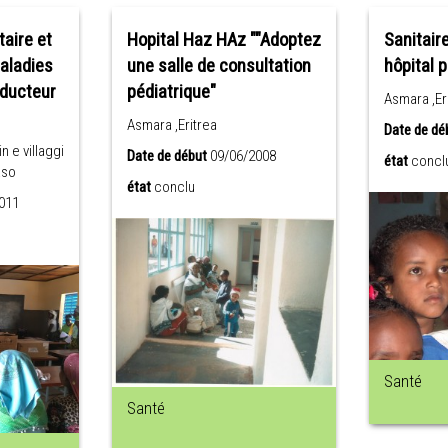
aire et
Hopital Haz HAz ""Adoptez
Sanitaire
maladies
une salle de consultation
hôpital 
ducteur
pédiatrique"
Asmara ,Er
Asmara ,Eritrea
Date de dé
n e villaggi
Date de début
09/06/2008
état
concl
aso
état
conclu
011
Santé
Santé