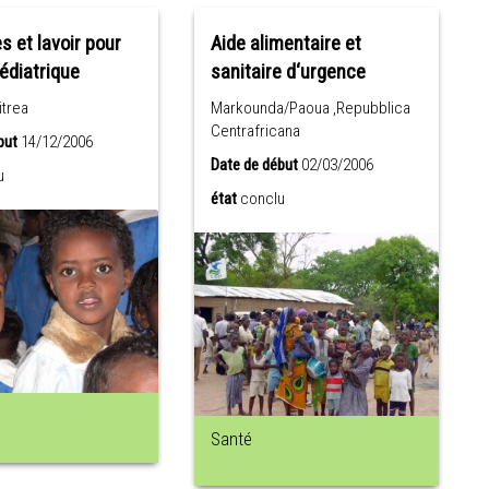
s et lavoir pour
Aide alimentaire et
pédiatrique
sanitaire d‘urgence
itrea
Markounda/Paoua ,Repubblica
Centrafricana
but
14/12/2006
Date de début
02/03/2006
u
état
conclu
Santé