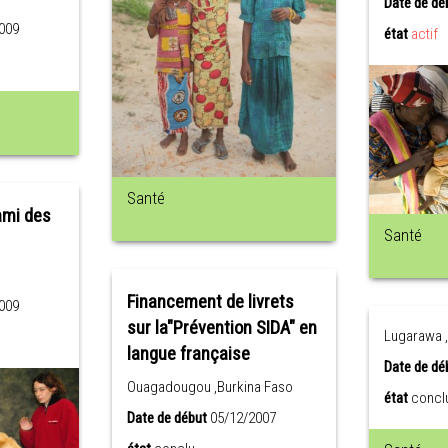
Date de dé
009
état
actif
Santé
ami des
Santé
Financement de livrets
009
sur la"Prévention SIDA" en
Lugarawa ,
langue française
Date de dé
Ouagadougou ,Burkina Faso
état
concl
Date de début
05/12/2007