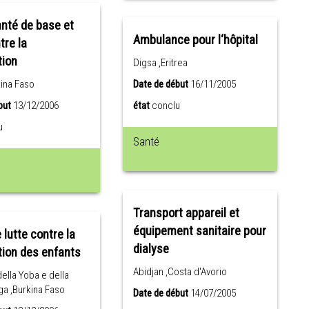
anté de base et
Ambulance pour l‘hôpital
tre la
tion
Digsa ,Eritrea
kina Faso
Date de début
16/11/2005
but
13/12/2006
état
conclu
u
Santé
Transport appareil et
équipement sanitaire pour
 lutte contre la
dialyse
tion des enfants
Abidjan ,Costa d'Avorio
della Yoba e della
a ,Burkina Faso
Date de début
14/07/2005