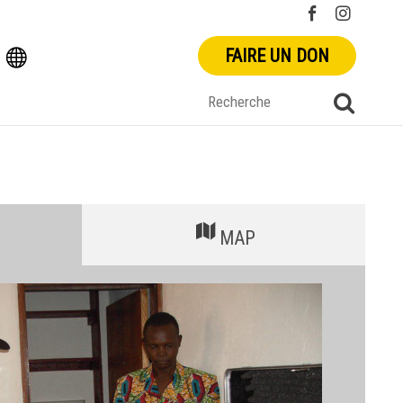
FAIRE UN DON
MAP
+
-