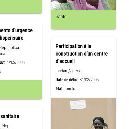
Santé
ents d‘urgence
dispensaire
Participation à la
,Repubblica
construction d‘un centre
ana
d‘accueil
but
29/03/2006
Ibadan ,Nigeria
u
Date de début
31/03/2005
état
conclu
sanitaire
 ,Nepal