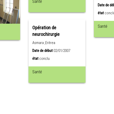
Santé
Date de dé
état
concl
Santé
Opération de
neurochirurgie
Asmara ,Eritrea
Date de début
02/01/2007
état
conclu
Santé