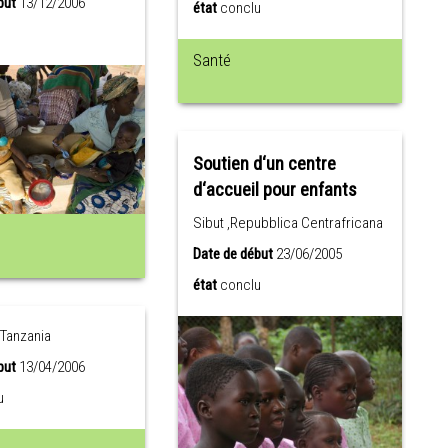
but
13/12/2006
état
conclu
Santé
Soutien d‘un centre
d‘accueil pour enfants
Sibut ,Repubblica Centrafricana
Date de début
23/06/2005
état
conclu
Tanzania
but
13/04/2006
u