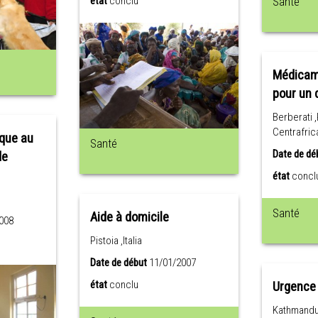
état
conclu
Santé
Médicam
pour un 
Berberati 
Centrafric
ique au
Santé
Date de dé
de
état
concl
Santé
Aide à domicile
008
Pistoia ,Italia
Date de début
11/01/2007
état
conclu
Urgence 
Kathmandu