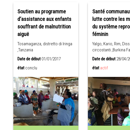
Soutien au programme
Santé communaut
d‘assistance aux enfants
lutte contre les 
souffrant de malnutrition
du système repro
aiguë
féminin
Tosamaganza, distretto di Iringa
Yalgo, Kario, Rim, Dissi
,Tanzania
circostanti ,Burkina F
Date de début
01/01/2017
Date de début
28/04/2
état
conclu
état
actif