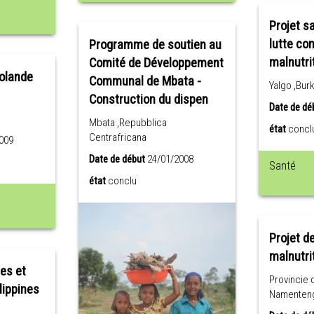
Projet s
lutte con
Programme de soutien au
malnutri
Comité de Développement
Yolande
Communal de Mbata -
Yalgo ,Bur
Construction du dispen
Date de dé
Mbata ,Repubblica
état
concl
Centrafricana
009
Date de début
24/01/2008
Santé
état
conclu
Projet de
malnutri
es et
Provincie 
lippines
Namenteng