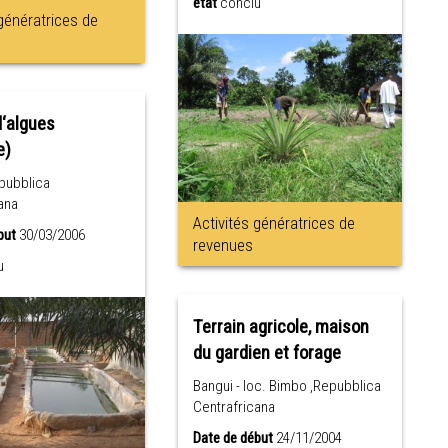
état
conclu
 génératrices de
d‘algues
e)
pubblica
ana
Activités génératrices de
but
30/03/2006
revenues
u
Terrain agricole, maison
du gardien et forage
Bangui - loc. Bimbo ,Repubblica
Centrafricana
Date de début
24/11/2004