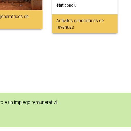
état
conclu
 génératrices de
Activités génératrices de
revenues
oro e un impiego remunerativi.