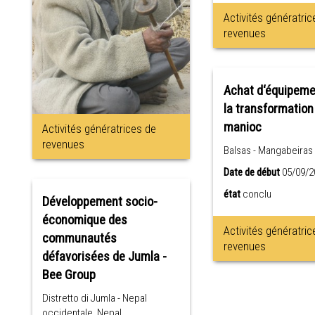
Activités génératric
revenues
Achat d‘équipeme
la transformation
manioc
Activités génératrices de
revenues
Balsas - Mangabeiras 
Date de début
05/09/2
état
conclu
Développement socio-
économique des
Activités génératric
communautés
revenues
défavorisées de Jumla -
Bee Group
Distretto di Jumla - Nepal
occidentale ,Nepal