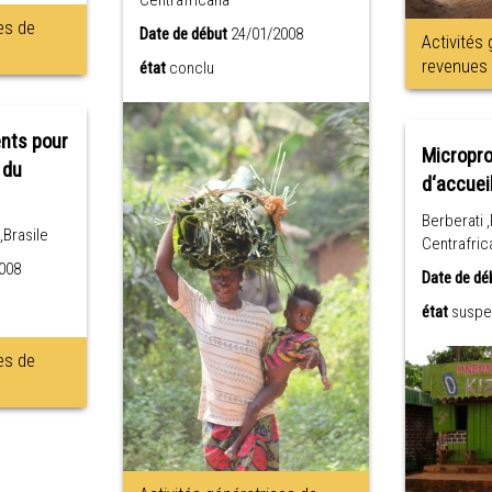
es de
Date de début
24/01/2008
Activités
revenues
état
conclu
nts pour
Micropro
 du
d‘accuei
Berberati 
,Brasile
Centrafric
008
Date de dé
état
suspe
es de