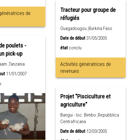
Tracteur pour groupe de
 génératrices de
réfugiés
Ouagadougou ,Burkina Faso
Date de début
31/05/2005
de poulets -
état
conclu
un pick-up
Activités génératrices de
aam ,Tanzania
revenues
but
11/01/2007
u
Projet "Pisciculture et
agriculture"
Bangui - loc. Bimbo ,Repubblica
Centrafricana
Date de début
12/03/2005