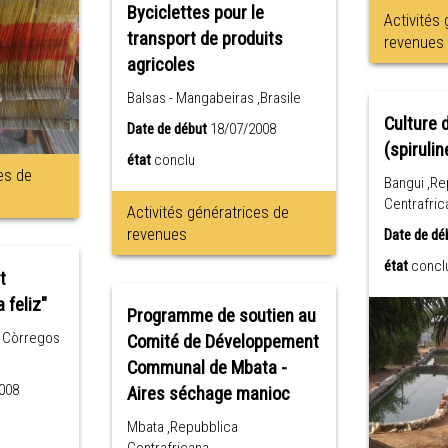
Byciclettes pour le
Activités
transport de produits
revenues
agricoles
Balsas - Mangabeiras ,Brasile
Culture 
Date de début
18/07/2008
(spirulin
état
conclu
es de
Bangui ,Re
Centrafric
Activités génératrices de
revenues
Date de dé
état
concl
t
 feliz"
Programme de soutien au
s Còrregos
Comité de Développement
Communal de Mbata -
008
Aires séchage manioc
Mbata ,Repubblica
Centrafricana