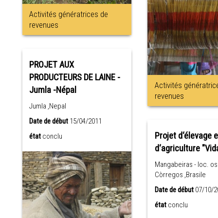
Activités génératrices de
revenues
PROJET AUX
PRODUCTEURS DE LAINE -
Activités génératric
Jumla -Népal
revenues
Jumla ,Nepal
Date de début
15/04/2011
Projet d‘élevage e
état
conclu
d‘agriculture "Vida
Mangabeiras - loc. o
Còrregos ,Brasile
Date de début
07/10/2
état
conclu