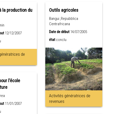
à la production du
Outils agricoles
Bangui ,Repubblica
Centrafricana
nin
Date de début
14/07/2005
but
12/12/2007
état
conclu
u
 génératrices de
our l‘école
lture
Activités génératrices de
trea
revenues
but
11/01/2007
u