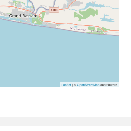
Leaflet
| ©
OpenStreetMap
contributors