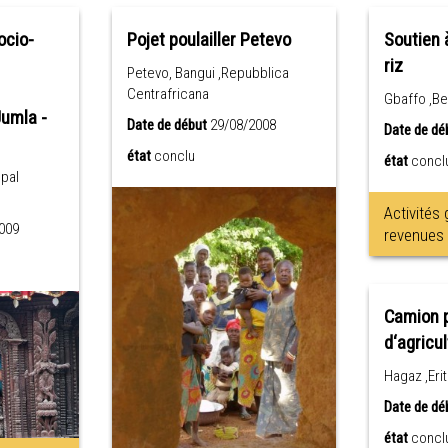
ocio-
Pojet poulailler Petevo
Soutien 
riz
Petevo, Bangui ,Repubblica
Centrafricana
Gbaffo ,Be
Jumla -
Date de début
29/08/2008
Date de dé
état
conclu
état
concl
epal
Activités
009
revenues
Camion p
d‘agricu
Hagaz ,Eri
Date de dé
état
concl