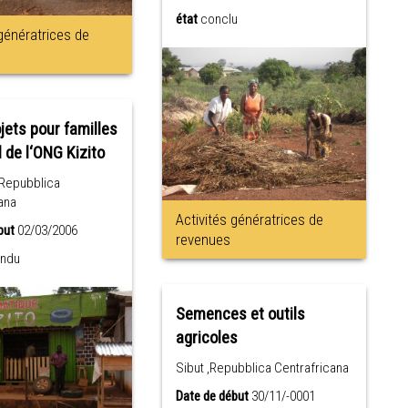
état
conclu
 génératrices de
jets pour familles
l de l‘ONG Kizito
,Repubblica
ana
Activités génératrices de
but
02/03/2006
revenues
ndu
Semences et outils
agricoles
Sibut ,Repubblica Centrafricana
Date de début
30/11/-0001