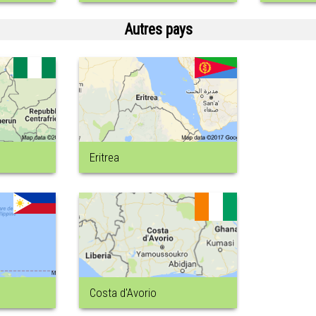
Autres pays
Eritrea
Costa d'Avorio