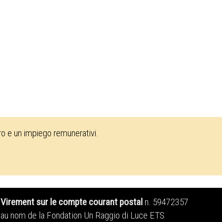
oro e un impiego remunerativi.
Virement sur le compte courant postal
n. 59472357
au nom de la Fondation Un Raggio di Luce ETS