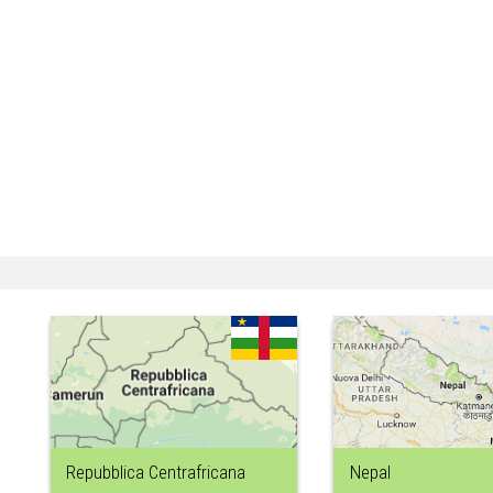
Repubblica Centrafricana
Nepal