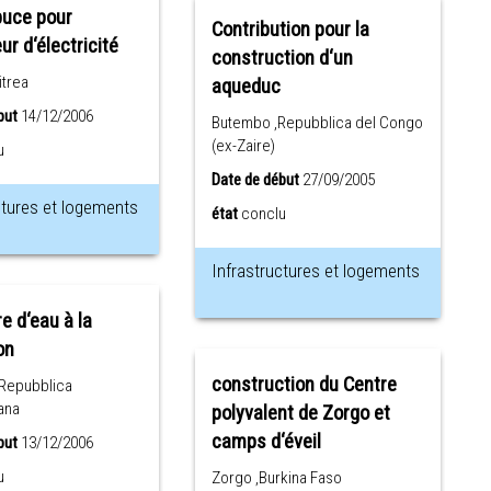
puce pour
Contribution pour la
ur d‘électricité
construction d‘un
itrea
aqueduc
but
14/12/2006
Butembo ,Repubblica del Congo
(ex-Zaire)
u
Date de début
27/09/2005
ctures et logements
état
conclu
Infrastructures et logements
e d‘eau à la
on
construction du Centre
,Repubblica
ana
polyvalent de Zorgo et
camps d‘éveil
but
13/12/2006
u
Zorgo ,Burkina Faso