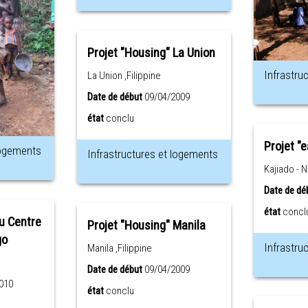
Projet "Housing" La Union
Infrastru
La Union ,Filippine
Date de début
09/04/2009
état
conclu
Projet "
logements
Infrastructures et logements
Kajiado - 
Date de dé
état
concl
u Centre
Projet "Housing" Manila
go
Infrastru
Manila ,Filippine
Date de début
09/04/2009
010
état
conclu