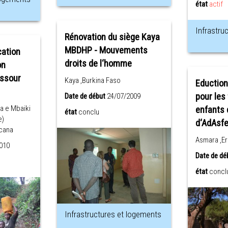
état
actif
Infrastru
Rénovation du siège Kaya
MBDHP - Mouvements
cation
droits de l‘homme
on
essour
Kaya ,Burkina Faso
Eduction
pour les
Date de début
24/07/2009
a e Mbaiki
enfants 
état
conclu
e)
d‘AdAsf
icana
Asmara ,Er
010
Date de dé
état
concl
Infrastructures et logements