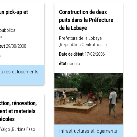
un pick-up et
Construction de deux
puits dans la Préfecture
de la Lobaye
pubblica
ana
Prefettura della Lobaye
,Repubblica Centrafricana
but
29/08/2008
Date de début
17/02/2006
u
état
conclu
ctures et logements
tion, rénovation,
nt et materiels
 écoles
Yalgo ,Burkina Faso
Infrastructures et logements