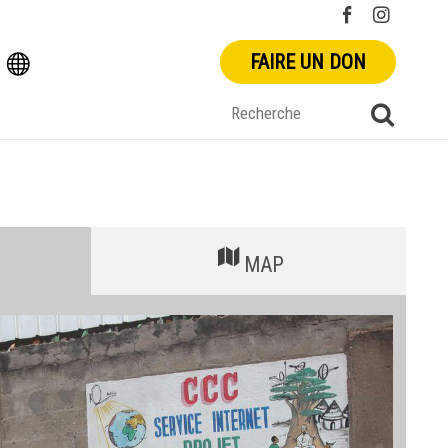
FAIRE UN DON
MAP
+
-