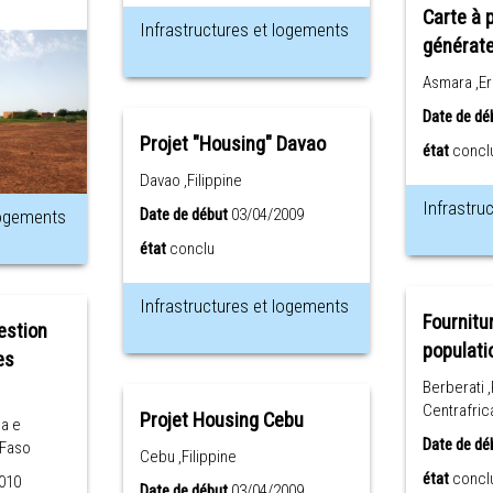
Carte à 
Infrastructures et logements
générate
Asmara ,Er
Date de dé
Projet "Housing" Davao
état
concl
Davao ,Filippine
Infrastru
Date de début
03/04/2009
logements
état
conclu
Infrastructures et logements
Fournitur
estion
populati
es
Berberati 
Centrafric
Projet Housing Cebu
ga e
Date de dé
 Faso
Cebu ,Filippine
état
concl
010
Date de début
03/04/2009