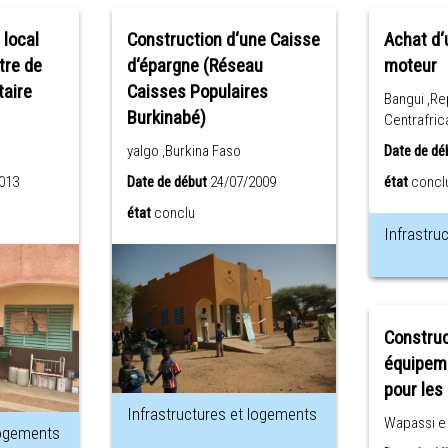
 local
Construction d‘une Caisse
Achat d‘
d‘épargne (Réseau
moteur
aire
Caisses Populaires
Bangui ,Re
Burkinabé)
Centrafric
yalgo ,Burkina Faso
Date de dé
013
Date de début
24/07/2009
état
concl
état
conclu
Infrastru
Construc
équipeme
pour les
Infrastructures et logements
Wapassi e 
logements