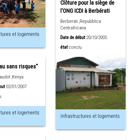
Clôture pour la siège de
l‘ONG ICDI à Berbérati
Berberati ,Repubblica
Centrafricana
ctures et logements
Date de début
20/10/2005
état
conclu
eau sans risques"
Naudot ,Kenya
but
02/01/2007
u
ctures et logements
Infrastructures et logements