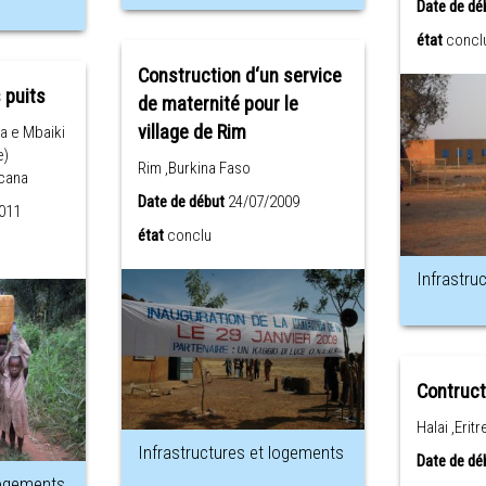
Date de dé
état
concl
Construction d‘un service
 puits
de maternité pour le
village de Rim
a e Mbaiki
e)
Rim ,Burkina Faso
icana
Date de début
24/07/2009
011
état
conclu
Infrastru
Contruct
Halai ,Eritr
Infrastructures et logements
Date de dé
logements