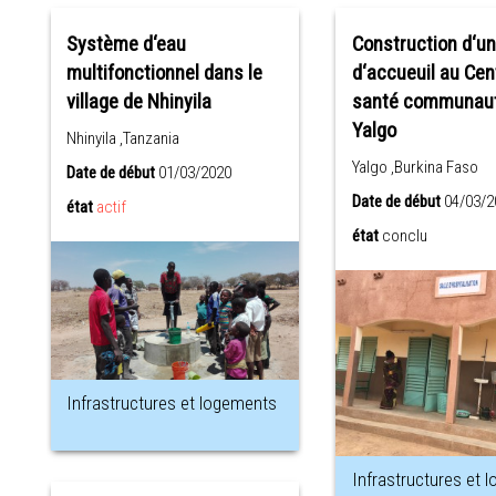
Système d‘eau
Construction d‘un
multifonctionnel dans le
d‘accueuil au Centre de
village de Nhinyila
santé communaut
Yalgo
Nhinyila ,Tanzania
Yalgo ,Burkina Faso
Date de début
01/03/2020
Date de début
04/03/2
état
actif
état
conclu
Infrastructures et logements
Infrastructures et 