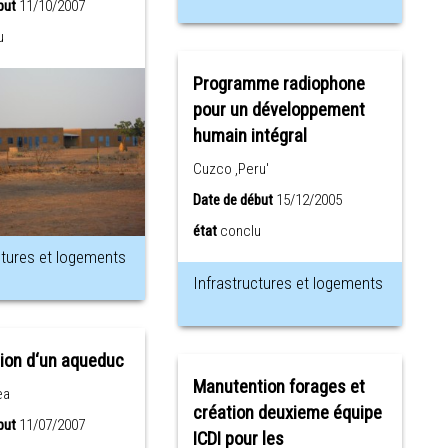
but
11/10/2007
u
Programme radiophone
pour un développement
humain intégral
Cuzco ,Peru'
Date de début
15/12/2005
état
conclu
ctures et logements
Infrastructures et logements
ion d‘un aqueduc
Manutention forages et
ea
création deuxieme équipe
but
11/07/2007
ICDI pour les