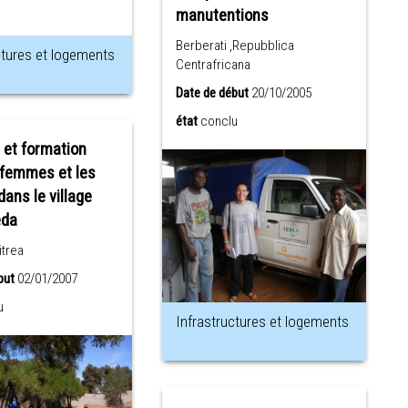
manutentions
Berberati ,Repubblica
ctures et logements
Centrafricana
Date de début
20/10/2005
état
conclu
 et formation
 femmes et les
dans le village
eda
itrea
but
02/01/2007
u
Infrastructures et logements