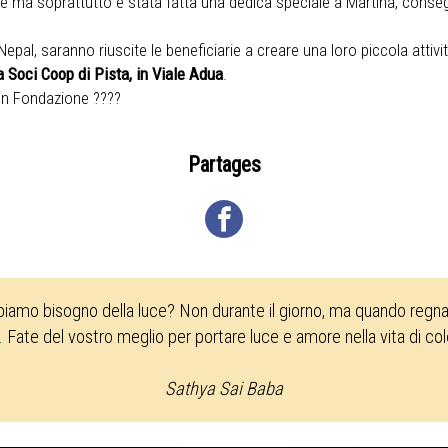
e ma soprattutto è stata fatta una dedica speciale a Martina, consegna
epal, saranno riuscite le beneficiarie a creare una loro piccola attivi
a Soci Coop di Pista, in Viale Adua
.
 in Fondazione ????
Partages
biamo bisogno della luce? Non durante il giorno, ma quando regna 
. Fate del vostro meglio per portare luce e amore nella vita di co
Sathya Sai Baba