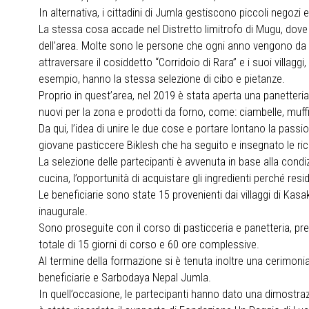
In alternativa, i cittadini di Jumla gestiscono piccoli negozi 
La stessa cosa accade nel Distretto limitrofo di Mugu, dove s
dell’area. Molte sono le persone che ogni anno vengono da 
attraversare il cosiddetto “Corridoio di Rara” e i suoi villagg
esempio, hanno la stes
Proprio in quest’area, nel 2019 è stata aperta una panetteria c
nuovi per la zona e prodotti da forno, come: ciambelle, muffi
Da qui, l’idea di unire le due cose e portare lontano la pas
giovane pasticcere Biklesh che ha seguito e insegnato le rice
La selezione delle partecipanti è avvenuta in base alla con
cucina, l’opportunità di acquistare gli ingredienti perché res
Le beneficiarie sono state 15 provenienti dai villaggi di Kas
inaugurale.
Sono proseguite con il corso di pasticceria e panetteria, pre
totale di 15 giorni di corso e 60 ore complessive.
Al termine della formazione si è tenuta inoltre una cerimonia 
beneficiarie e Sarbodaya Nepal Jumla.
In quell’occasione, le partecipanti hanno dato una dimostra