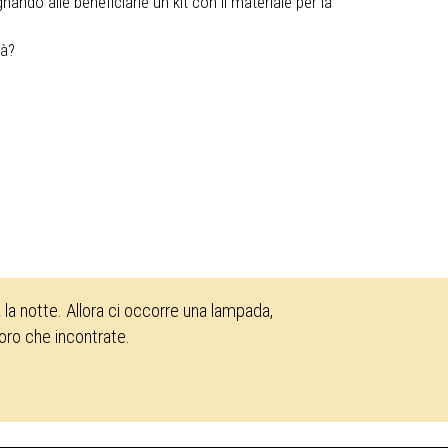
ndo alle beneficiarie un kit con il materiale per la
tà?
la notte. Allora ci occorre una lampada,
loro che incontrate.