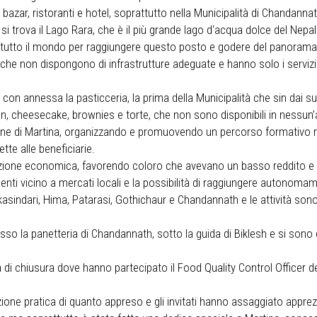
e bazar, ristoranti e hotel, soprattutto nella Municipalità di Chandannat
i trova il Lago Rara, che è il più grande lago d‘acqua dolce del Nepal 
tutto il mondo per raggiungere questo posto e godere del panorama de
i, che non dispongono di infrastrutture adeguate e hanno solo i servizi pi
sa selezione di cibo e piet
on annessa la pasticceria, la prima della Municipalità che sin dai suoi 
n, cheesecake, brownies e torte, che non sono disponibili in nessun’al
sione di Martina, organizzando e promuovendo un percorso formativo nel
tte alle beneficiarie.
dizione economica, favorendo coloro che avevano un basso reddito e 
identi vicino a mercati locali e la possibilità di raggiungere autonomam
akasindari, Hima, Patarasi, Gothichaur e Chandannath e le attività sono
sso la panetteria di Chandannath, sotto la guida di Biklesh e si sono
di chiusura dove hanno partecipato il Food Quality Control Officer del D
zione pratica di quanto appreso e gli invitati hanno assaggiato appre