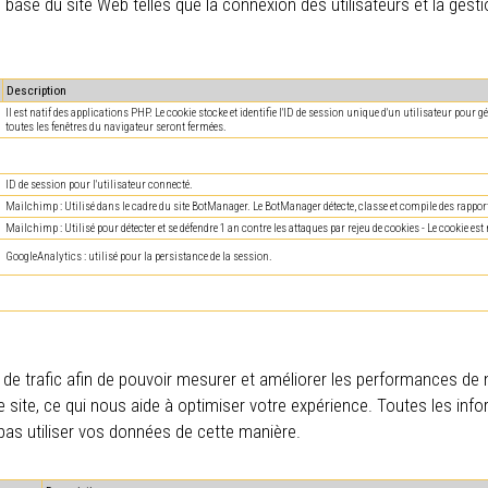
base du site Web telles que la connexion des utilisateurs et la gest
Description
Il est natif des applications PHP. Le cookie stocke et identifie l'ID de session unique d'un utilisateur pour 
toutes les fenêtres du navigateur seront fermées.
ID de session pour l'utilisateur connecté.
Mailchimp : Utilisé dans le cadre du site BotManager. Le BotManager détecte, classe et compile des rapports
Mailchimp : Utilisé pour détecter et se défendre 1 an contre les attaques par rejeu de cookies - Le cookie est né
GoogleAnalytics : utilisé pour la persistance de la session.
e trafic afin de pouvoir mesurer et améliorer les performances de not
e site, ce qui nous aide à optimiser votre expérience. Toutes les in
as utiliser vos données de cette manière.