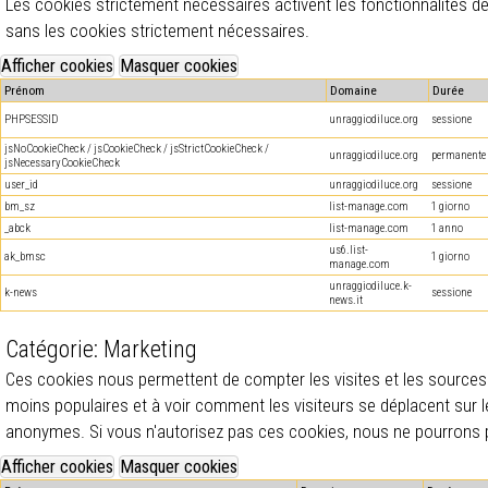
Les cookies strictement nécessaires activent les fonctionnalités de 
sans les cookies strictement nécessaires.
Prénom
Domaine
Durée
PHPSESSID
unraggiodiluce.org
sessione
jsNoCookieCheck / jsCookieCheck / jsStrictCookieCheck /
unraggiodiluce.org
permanente
jsNecessaryCookieCheck
user_id
unraggiodiluce.org
sessione
bm_sz
list-manage.com
1 giorno
_abck
list-manage.com
1 anno
us6.list-
ak_bmsc
1 giorno
manage.com
unraggiodiluce.k-
k-news
sessione
news.it
Catégorie: Marketing
Ces cookies nous permettent de compter les visites et les sources d
moins populaires et à voir comment les visiteurs se déplacent sur l
anonymes. Si vous n'autorisez pas ces cookies, nous ne pourrons p