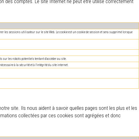
ion des comptes. Le site Internet ne peut être utilisé correctement
gérer les sessions utilisateur sur le site Web. Le cookie est un cookie de session et sera supprimé lorsque
 sur les robots potentiels tentant d'accéder au site.
cessaire à la sécurité et à l'intégrité du site internet.
re site. Ils nous aident à savoir quelles pages sont les plus et les
formations collectées par ces cookies sont agrégées et donc