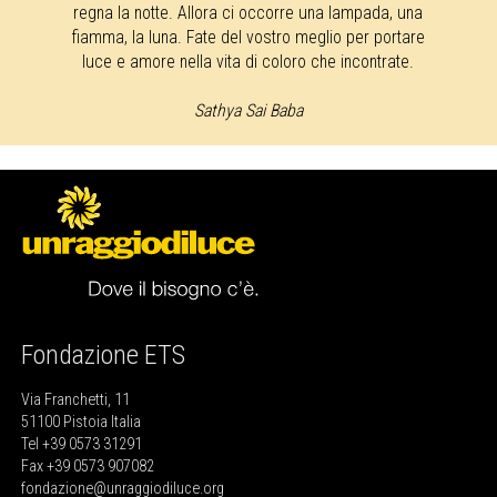
regna la notte. Allora ci occorre una lampada, una
fiamma, la luna. Fate del vostro meglio per portare
luce e amore nella vita di coloro che incontrate.
Sathya Sai Baba
Fondazione ETS
Via Franchetti, 11
51100 Pistoia Italia
Tel +39 0573 31291
Fax +39 0573 907082
fondazione@unraggiodiluce.org