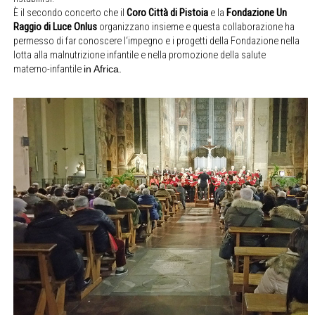
È il secondo concerto che il
Coro Città di Pistoia
e la
Fondazione Un
Raggio di Luce Onlus
organizzano insieme e questa collaborazione ha
permesso di far conoscere l‘impegno e i progetti della Fondazione nella
lotta alla malnutrizione infantile e nella promozione della salute
materno-infantile
in Africa.