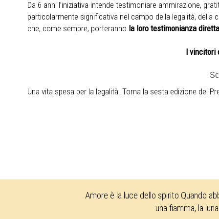
Da 6 anni l’iniziativa intende testimoniare ammirazione, gra
particolarmente significativa nel campo della legalità, della cu
che, come sempre, porteranno
la loro testimonianza diretta
I vincitor
Sc
Una vita spesa per la legalità. Torna la sesta edizione del Pr
Amore è la luce dello spirito Quando ab
una fiamma, la luna