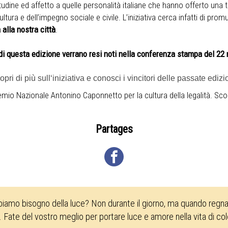
titudine ed affetto a quelle personalità italiane che hanno offerto u
ltura e dell’impegno sociale e civile. L’iniziativa cerca infatti di promu
 alla nostra città
.
i di questa edizione verrano resi noti nella conferenza stampa del 2
opri di più sull‘iniziativa e conosci i vincitori delle passate edizi
emio Nazionale Antonino Caponnetto per la cultura della legalità. Scopr
Partages
biamo bisogno della luce? Non durante il giorno, ma quando regna 
. Fate del vostro meglio per portare luce e amore nella vita di co