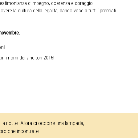
na testimonianza d’impegno, coerenza e coraggio
overe la cultura della legalità, dando voce a tutti i premiati
2 novembre.
oni
i i nomi dei vincitori 2016!
la notte. Allora ci occorre una lampada,
loro che incontrate.