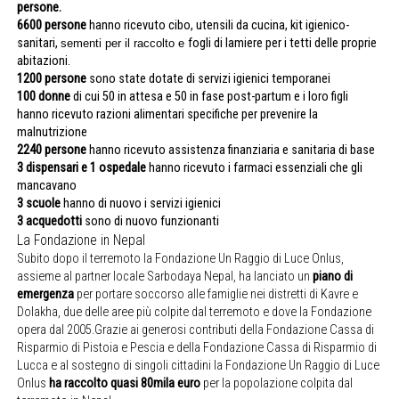
persone.
6600 persone
hanno ricevuto cibo, utensili da cucina, kit igienico-
sanitari,
fogli di lamiere per i tetti delle proprie
sementi per il raccolto e
abitazioni.
1200 persone
sono state dotate di servizi igienici temporanei
100 donne
di cui 50 in attesa e 50 in fase post-partum e i loro figli
hanno ricevuto razioni alimentari specifiche per prevenire la
malnutrizione
2240 persone
hanno ricevuto assistenza finanziaria e sanitaria di base
3 dispensari e 1 ospedale
hanno ricevuto i farmaci essenziali che gli
mancavano
3 scuole
hanno di nuovo i servizi igienici
3 acquedotti
sono di nuovo funzionanti
La Fondazione in Nepal
Subito dopo il terremoto la Fondazione Un Raggio di Luce Onlus,
assieme al partner locale Sarbodaya Nepal, ha lanciato un
piano di
emergenza
per portare soccorso alle famiglie nei distretti di Kavre e
Dolakha, due delle aree più colpite dal terremoto e dove la Fondazione
opera dal 2005.Grazie ai generosi contributi della Fondazione Cassa di
Risparmio di Pistoia e Pescia e della Fondazione Cassa di Risparmio di
Lucca e al sostegno di singoli cittadini la Fondazione Un Raggio di Luce
Onlus
ha raccolto quasi 80mila euro
per la popolazione colpita dal