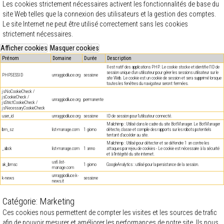
Les cookies strictement nécessaires activent les fonctionnalités de base du
site Web telles que la connexion des utilisateurs et la gestion des comptes.
Le site Internet ne peut être utilisé correctement sans les cookies
strictement nécessaires.
Prénom
Domaine
Durée
Description
Il est natif des applications PHP. Le cookie stocke et identifie l'ID de
session unique d'un utilisateur pour gérer les sessions utilisateur sur le
PHPSESSID
unraggiodiluce.org
sessione
site Web. Le cookie est un cookie de session et sera supprimé lorsque
toutes les fenêtres du navigateur seront fermées.
jsNoCookieCheck /
jsCookieCheck /
unraggiodiluce.org
permanente
jsStrictCookieCheck /
jsNecessaryCookieCheck
user_id
unraggiodiluce.org
sessione
ID de session pour l'utilisateur connecté.
Mailchimp : Utilisé dans le cadre du site BotManager. Le BotManager
bm_sz
list-manage.com
1 giorno
détecte, classe et compile des rapports sur les robots potentiels
tentant d'accéder au site.
Mailchimp : Utilisé pour détecter et se défendre 1 an contre les
_abck
list-manage.com
1 anno
attaques par rejeu de cookies - Le cookie est nécessaire à la sécurité
et à l'intégrité du site internet.
us6.list-
ak_bmsc
1 giorno
GoogleAnalytics : utilisé pour la persistance de la session.
manage.com
unraggiodiluce.k-
k-news
sessione
news.it
Catégorie: Marketing
Ces cookies nous permettent de compter les visites et les sources de trafic
afin de pouvoir mesurer et améliorer les performances de notre site. Ils nous