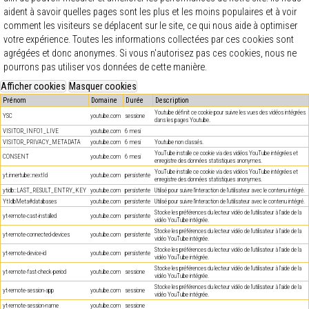
aident à savoir quelles pages sont les plus et les moins populaires et à voir
comment les visiteurs se déplacent sur le site, ce qui nous aide à optimiser
votre expérience. Toutes les informations collectées par ces cookies sont
agrégées et donc anonymes. Si vous n'autorisez pas ces cookies, nous ne
pourrons pas utiliser vos données de cette manière.
Prénom
Domaine
Durée
Description
Youtube définit ce cookie pour suivre les vues des vidéos intégrées
YSC
youtube.com
sessione
dans les pages Youtube.
VISITOR_INFO1_LIVE
youtube.com
6 mesi
VISITOR_PRIVACY_METADATA
youtube.com
6 mesi
Youtube non classés.
YouTube installe ce cookie via des vidéos YouTube intégrées et
CONSENT
youtube.com
6 mesi
enregistre des données statistiques anonymes.
YouTube installe ce cookie via des vidéos YouTube intégrées et
yt.innertube::nextId
youtube.com
persistente
enregistre des données statistiques anonymes.
ytidb::LAST_RESULT_ENTRY_KEY
youtube.com
persistente
Utilisé pour suivre l'interaction de l'utilisateur avec le contenu intégré.
YtIdbMeta#databases
youtube.com
persistente
Utilisé pour suivre l'interaction de l'utilisateur avec le contenu intégré.
Stocke les préférences du lecteur vidéo de l'utilisateur à l'aide de la
yt-remote-cast-installed
youtube.com
persistente
vidéo YouTube intégrée.
Stocke les préférences du lecteur vidéo de l'utilisateur à l'aide de la
yt-remote-connected-devices
youtube.com
persistente
vidéo YouTube intégrée.
Stocke les préférences du lecteur vidéo de l'utilisateur à l'aide de la
yt-remote-device-id
youtube.com
persistente
vidéo YouTube intégrée.
Stocke les préférences du lecteur vidéo de l'utilisateur à l'aide de la
yt-remote-fast-check-period
youtube.com
sessione
vidéo YouTube intégrée.
Stocke les préférences du lecteur vidéo de l'utilisateur à l'aide de la
yt-remote-session-app
youtube.com
sessione
vidéo YouTube intégrée.
yt-remote-session-name
youtube.com
sessione