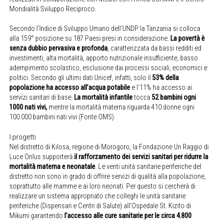
Mondialità Sviluppo Reciproco.
Secondo l’Indice di Sviluppo Umano dell’UNDP la Tanzania si colloca
alla 159° posizione su 187 Paesi presi in considerazione.
La povertà è
senza dubbio pervasiva e profonda
, caratterizzata da bassi redditi ed
investimenti, alta mortalità, apporto nutrizionale insufficiente, basso
adempimento scolastico, esclusione dai processi sociali, economici e
politici. Secondo gli ultimi dati Unicef, infatti, solo il
53% della
popolazione ha accesso all’acqua potabile
e l’11% ha accesso ai
servizi sanitari di base.
La mortalità infantile
tocca
52 bambini ogni
1000 nati vivi,
mentre la mortalità materna riguarda 410 donne ogni
100.000 bambini nati vivi (Fonte OMS).
I progetti
Nel distretto di Kilosa, regione di Morogoro, la Fondazione Un Raggio di
Luce Onlus supporterà
il rafforzamento dei servizi sanitari per ridurre la
mortalità materna e neonatale
. Le venti unità sanitarie periferiche del
distretto non sono in grado di offrire servizi di qualità alla popolazione,
soprattutto alle mamme e ai loro neonati. Per questo si cercherà di
realizzare un sistema appropriato che colleghi le unità sanitarie
periferiche (Dispensari e Centri di Salute) all’Ospedale St. Kizito di
Mikumi garantendo
l’accesso alle cure sanitarie per le circa 4.800