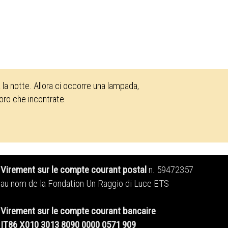
la notte. Allora ci occorre una lampada,
loro che incontrate.
Virement sur le compte courant postal
n. 59472357
au nom de la Fondation Un Raggio di Luce ETS
Virement sur le compte courant bancaire
IT86 X010 3013 8090 0000 0571 909