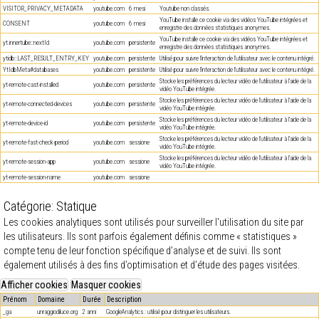
VISITOR_PRIVACY_METADATA
youtube.com
6 mesi
Youtube non classés.
YouTube installe ce cookie via des vidéos YouTube intégrées et
CONSENT
youtube.com
6 mesi
enregistre des données statistiques anonymes.
YouTube installe ce cookie via des vidéos YouTube intégrées et
yt.innertube::nextId
youtube.com
persistente
enregistre des données statistiques anonymes.
ytidb::LAST_RESULT_ENTRY_KEY
youtube.com
persistente
Utilisé pour suivre l'interaction de l'utilisateur avec le contenu intégré.
YtIdbMeta#databases
youtube.com
persistente
Utilisé pour suivre l'interaction de l'utilisateur avec le contenu intégré.
Stocke les préférences du lecteur vidéo de l'utilisateur à l'aide de la
yt-remote-cast-installed
youtube.com
persistente
vidéo YouTube intégrée.
Stocke les préférences du lecteur vidéo de l'utilisateur à l'aide de la
yt-remote-connected-devices
youtube.com
persistente
vidéo YouTube intégrée.
Stocke les préférences du lecteur vidéo de l'utilisateur à l'aide de la
yt-remote-device-id
youtube.com
persistente
vidéo YouTube intégrée.
Stocke les préférences du lecteur vidéo de l'utilisateur à l'aide de la
yt-remote-fast-check-period
youtube.com
sessione
vidéo YouTube intégrée.
Stocke les préférences du lecteur vidéo de l'utilisateur à l'aide de la
yt-remote-session-app
youtube.com
sessione
vidéo YouTube intégrée.
yt-remote-session-name
youtube.com
sessione
Catégorie: Statique
Les cookies analytiques sont utilisés pour surveiller l'utilisation du site par
les utilisateurs. Ils sont parfois également définis comme « statistiques »
compte tenu de leur fonction spécifique d’analyse et de suivi. Ils sont
également utilisés à des fins d’optimisation et d’étude des pages visitées.
Prénom
Domaine
Durée
Description
_ga
unraggiodiluce.org
2 anni
GoogleAnalytics : utilisé pour distinguer les utilisateurs.