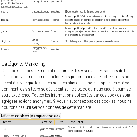
unraggiodiluce.org
permanente
jsStrictCookieCheck /
jsNecessaryCookieCheck
user_id
unraggiodiluce.org
sessione
ID de session pour l'utilisateur connecté.
Mailchimp : Utilisé dans le cadre du site BotManager. Le BotManager
bm_sz
list-manage.com
1 giorno
détecte, classe et compile des rapports sur les robots potentiels
tentant d'accéder au site.
Mailchimp : Utilisé pour détecter et se défendre 1 an contre les
_abck
list-manage.com
1 anno
attaques par rejeu de cookies - Le cookie est nécessaire à la sécurité
et à l'intégrité du site internet.
us6.list-
ak_bmsc
1 giorno
GoogleAnalytics : utilisé pour la persistance de la session.
manage.com
unraggiodiluce.k-
k-news
sessione
news.it
Catégorie: Marketing
Ces cookies nous permettent de compter les visites et les sources de trafic
afin de pouvoir mesurer et améliorer les performances de notre site. Ils nous
aident à savoir quelles pages sont les plus et les moins populaires et à voir
comment les visiteurs se déplacent sur le site, ce qui nous aide à optimiser
votre expérience. Toutes les informations collectées par ces cookies sont
agrégées et donc anonymes. Si vous n'autorisez pas ces cookies, nous ne
pourrons pas utiliser vos données de cette manière.
Prénom
Domaine
Durée
Description
Youtube définit ce cookie pour suivre les vues des vidéos intégrées
YSC
youtube.com
sessione
dans les pages Youtube.
VISITOR_INFO1_LIVE
youtube.com
6 mesi