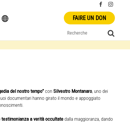
FAIRE UN DON
agedia del nostro tempo”
con
Silvestro Montanaro
, uno dei
. I suoi documentari hanno girato il mondo e appoggiato
iconoscimenti.
 testimonianza a verità occultate
dalla maggioranza, dando