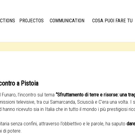
CTIONS
PROJECTOS
COMMUNICATION
COSA PUOI FARE TU
ncontro a Pistoia
Il Funaro, l’incontro sul tema
“Sfruttamento di terre e risorse: una tr
trasmissioni televisive, tra cui Samarcanda, Sciuscià e C’era una volta
d hanno ricevuto sia in Italia che in tutto il mondo i più prestigiosi r
taria senza confini, attraverso l‘obbiettivo e le parole, ha saputo
dare
hi di potere.