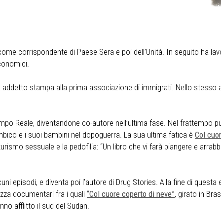
a come corrispondente di Paese Sera e poi dell’Unità. In seguito ha l
economici.
a addetto stampa alla prima associazione di immigrati. Nello stesso a
o Reale, diventandone co-autore nell’ultima fase. Nel frattempo pubbli
bico e i suoi bambini nel dopoguerra. La sua ultima fatica è
Col cuo
 turismo sessuale e la pedofilia: “Un libro che vi farà piangere e arrabb
ni episodi, e diventa poi l’autore di Drug Stories. Alla fine di questa e
zza documentari fra i quali
“Col cuore coperto di neve”
, girato in Bra
nno afflitto il sud del Sudan.