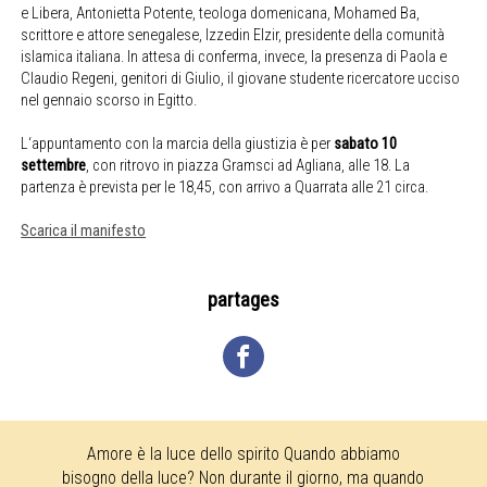
e Libera, Antonietta Potente, teologa domenicana, Mohamed Ba,
scrittore e attore senegalese, Izzedin Elzir, presidente della comunità
islamica italiana. In attesa di conferma, invece, la presenza di Paola e
Claudio Regeni, genitori di Giulio, il giovane studente ricercatore ucciso
nel gennaio scorso in Egitto.
L‘appuntamento con la marcia della giustizia è per
sabato 10
settembre
, con ritrovo in piazza Gramsci ad Agliana, alle 18. La
partenza è prevista per le 18,45, con arrivo a Quarrata alle 21 circa.
Scarica il manifesto
partages
Amore è la luce dello spirito Quando abbiamo
bisogno della luce? Non durante il giorno, ma quando