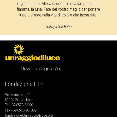
regna la notte. Allora ci occorre una lampada, una
fiamma, la luna. Fate del vostro meglio per portare
luce e amore nella vita di coloro che incontrate.
Sathya Sai Baba
Fondazione ETS
Via Franchetti, 11
51100 Pistoia Italia
Tel +39 0573 31291
Fax +39 0573 907082
fondazione@unraggiodiluce.org